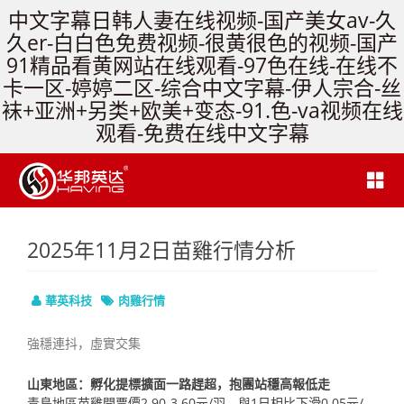
中文字幕日韩人妻在线视频-国产美女av-久
久er-白白色免费视频-很黄很色的视频-国产
91精品看黄网站在线观看-97色在线-在线不
卡一区-婷婷二区-综合中文字幕-伊人宗合-丝
袜+亚洲+另类+欧美+变态-91.色-va视频在线
观看-免费在线中文字幕
2025年11月2日苗雞行情分析
華英科技
肉雞行情
強穩連抖，虛實交集
山東地區：孵化提標擴面一路趕超，抱團站穩高報低走
青島地區苗雞開票價2.90-3.60元/羽，與1日相比下滑0.05元/