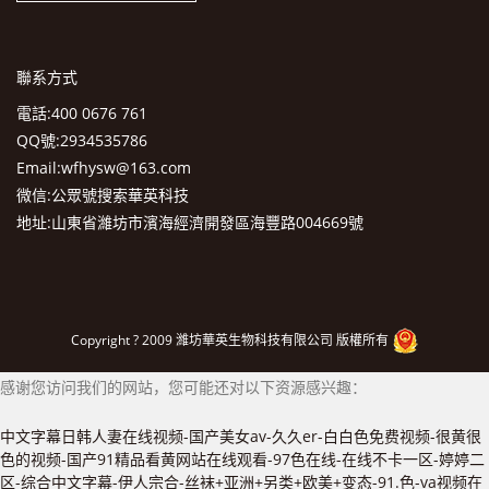
聯系方式
電話:400 0676 761
QQ號:2934535786
Email:wfhysw@163.com
微信:公眾號搜索華英科技
地址:山東省濰坊市濱海經濟開發區海豐路004669號
Copyright ? 2009 濰坊華英生物科技有限公司 版權所有
感谢您访问我们的网站，您可能还对以下资源感兴趣：
中文字幕日韩人妻在线视频-国产美女av-久久er-白白色免费视频-很黄很
色的视频-国产91精品看黄网站在线观看-97色在线-在线不卡一区-婷婷二
区-综合中文字幕-伊人宗合-丝袜+亚洲+另类+欧美+变态-91.色-va视频在